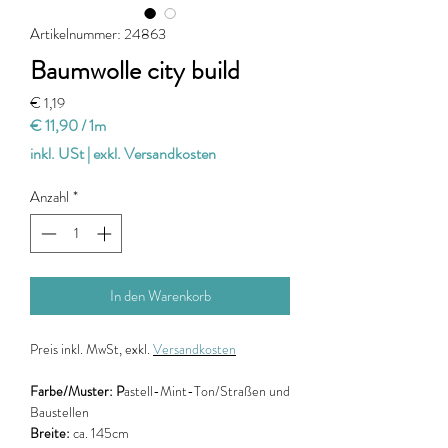
Artikelnummer: 24863
Baumwolle city build
Preis
€ 1,19
€ 11,90
/
1m
€ 11,90
inkl. USt
|
exkl. Versandkosten
pro
1
Anzahl
*
Meter
In den Warenkorb
Preis
inkl. MwSt, exkl.
Versandkosten
Farbe/Muster: P
astell-Mint-Ton/Straßen und
Baustellen
Breite:
ca. 145cm