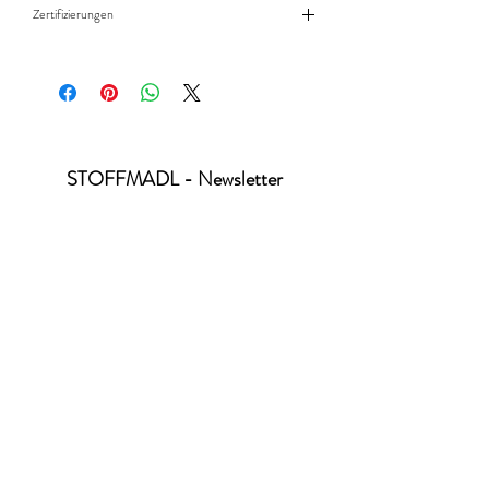
Zertifizierungen
Standard 100 by Öko-Tex - Produktklasse 1
STOFFMADL - Newsletter
abonnieren
Ich habe die Datenschutzerklärung zur
Kenntnis genommen.
Datenschutz
absenden
office@stoffmadl.at