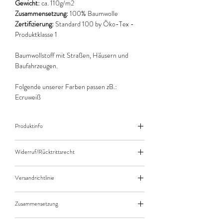
Gewicht:
ca. 110g/m2
Zusammensetzung:
100% Baumwolle
Zertifizierung:
Standard 100 by Öko-Tex -
Produktklasse 1
Baumwollstoff mit Straßen, Häusern und
Baufahrzeugen.
Folgende unserer Farben passen zB.:
Ecruweiß
Produktinfo
Der angegebene Preis bezieht sich jeweils auf
Widerruf/Rücktrittsrecht
10cm (0,1m) Länge des Stoffes.
Bei einer Bestellung von zB. 50cm (0,5m)
Widerruf/Rücktrittsrecht
daher bitte Anzahl 5 eingeben.
Versandrichtlinie
Die bestellte Menge wird natürlich immer als
Versandkosten/Zahlungsarten
ganzes Stück geliefert.
Zusammensetzung
100% Baumwolle