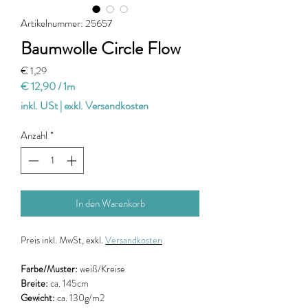
Artikelnummer: 25657
Baumwolle Circle Flow
Preis
€ 1,29
€ 12,90
/
1m
€ 12,90
inkl. USt
|
exkl. Versandkosten
pro
1
Anzahl
*
Meter
In den Warenkorb
Preis
inkl. MwSt, exkl.
Versandkosten
Farbe/Muster:
weiß/Kreise
Breite:
ca. 145cm
Gewicht:
ca. 130g/m2