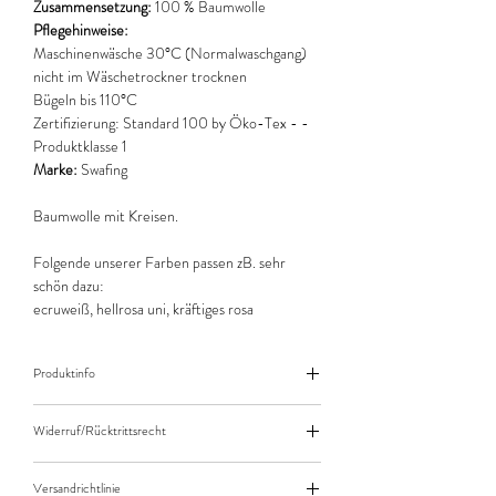
Zusammensetzung:
100 % Baumwolle
Pflegehinweise:
Maschinenwäsche 30°C (Normalwaschgang)
nicht im Wäschetrockner trocknen
Bügeln bis 110°C
Zertifizierung:
Standard 100 by Öko-Tex - -
Produktklasse 1
Marke:
Swafing
Baumwolle mit Kreisen.
Folgende unserer Farben passen zB. sehr
schön dazu:
ecruweiß, hellrosa uni, kräftiges rosa
Produktinfo
Der angegebene Preis bezieht sich jeweils auf
Widerruf/Rücktrittsrecht
10cm (0,1m) Länge des Stoffes.
Bei einer Bestellung von zB. 50cm (0,5m)
Widerruf/Rücktrittsrecht
daher bitte Anzahl 5 eingeben.
Versandrichtlinie