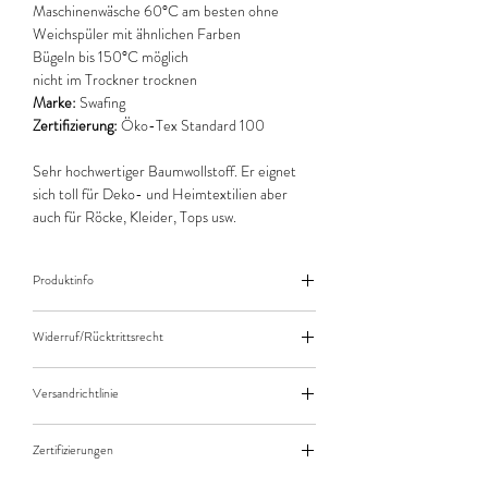
Maschinenwäsche 60°C am besten ohne
Weichspüler mit ähnlichen Farben
Bügeln bis 150°C möglich
nicht im Trockner trocknen
Marke:
Swafing
Zertifizierung:
Öko-Tex Standard 100
Sehr hochwertiger Baumwollstoff. Er eignet
sich toll für Deko- und Heimtextilien aber
auch für Röcke, Kleider, Tops usw.
Produktinfo
Der angegebene Preis bezieht sich jeweils auf
Widerruf/Rücktrittsrecht
10cm (0,1m) Länge des Stoffes.
Bei einer Bestellung von zB. 50cm (0,5m)
Widerruf/Rücktrittsrecht
daher bitte Anzahl 5 eingeben.
Versandrichtlinie
Die bestellte Menge wird natürlich immer als
Versandkosten/Zahlungsarten
ganzes Stück geliefert.
Zertifizierungen