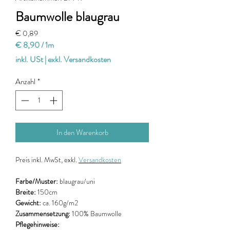
Baumwolle blaugrau
Preis
€ 0,89
€ 8,90
/
1m
€ 8,90
inkl. USt
|
exkl. Versandkosten
pro
1
Anzahl
*
Meter
In den Warenkorb
Preis
inkl. MwSt, exkl.
Versandkosten
Farbe/Muster:
blaugrau/uni
Breite:
150cm
Gewicht:
ca. 160g/m2
Zusammensetzung:
100% Baumwolle
Pflegehinweise: