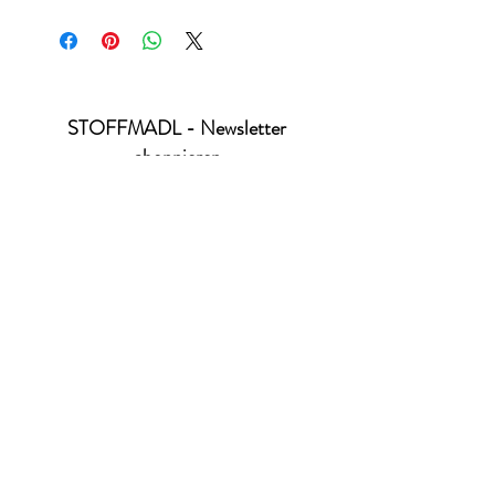
Standard 100 by Öko-Tex - Produktklasse 1
STOFFMADL - Newsletter
abonnieren
Ich habe die Datenschutzerklärung zur
Kenntnis genommen.
Datenschutz
absenden
office@stoffmadl.at
+4367763470332