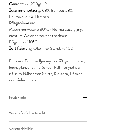
Gewicht:
ca. 200g/m2
Zusammensetzung:
68% Bambus 28%
Baumwolle 4% Elasthan
Pflegehinweise:
Maschinenwäsche 30°C (Normalwaschgang)
nicht im Wäschetrockner trocknen
Bügeln bis 110°C
Zertifizierung:
Öko-Tex Standard 100
Bambus-Baumwolljersey in kräftigem altrosa,
leicht glänzend, fließender Fall - eignet sich
zB. zum Nähen von Shirts, Kleidern, Röcken
und vielem mehr
Produktinfo
Der angegebene Preis bezieht sich jeweils auf
Widerruf/Rücktrittsrecht
10cm (0,1m) Länge des Stoffes.
Bei einer Bestellung von zB. 50cm (0,5m)
Widerruf/Rücktrittsrecht
daher bitte Anzahl 5 eingeben.
Versandrichtlinie
Die bestellte Menge wird natürlich immer als