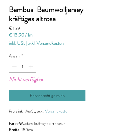
Bambus-Baumwolljersey
kräftiges altrosa
Preis
€ 1,39
€ 13,90
/
1m
€ 13,90
inkl. USt
|
exkl. Versandkosten
pro
1
Anzahl
*
Meter
Nicht verfügbar
Benachrichtige mich
Preis
inkl. MwSt, exkl.
Versandkosten
Farbe/Muster:
kräftiges altrosa/uni
Breite:
150cm