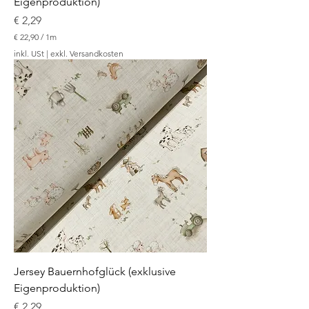
Eigenproduktion)
Preis
€ 2,29
€ 22,90
/
1m
€
inkl. USt
|
exkl. Versandkosten
2
2
,
9
0
p
r
o
1
M
e
t
e
r
Jersey Bauernhofglück (exklusive
Eigenproduktion)
Preis
€ 2,29