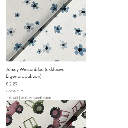
0
p
r
o
1
M
e
t
e
r
Jersey Wiesenblau (exklusive
Eigenproduktion)
Preis
€ 2,29
€ 22,90
/
1m
€
inkl. USt
|
exkl. Versandkosten
2
2
,
9
0
p