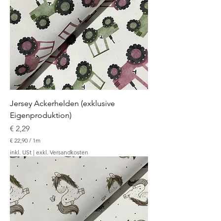
r
o
1
M
e
t
e
r
Jersey Ackerhelden (exklusive
Eigenproduktion)
Preis
€ 2,29
€ 22,90
/
1m
€
inkl. USt
|
exkl. Versandkosten
2
2
,
9
0
p
r
o