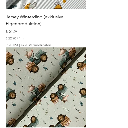
Jersey Winterdino (exklusive
Eigenproduktion)
Preis
€ 2,29
€ 22,90
/
1m
€
inkl. USt
|
exkl. Versandkosten
2
2
,
9
0
p
r
o
1
M
e
t
e
r