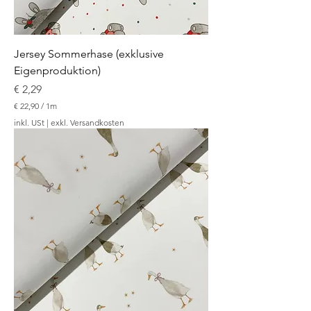
Jersey Sommerhase (exklusive
Eigenproduktion)
Preis
€ 2,29
€ 22,90
/
1m
€
inkl. USt
|
exkl. Versandkosten
2
2
,
9
0
p
r
o
1
M
e
t
e
r