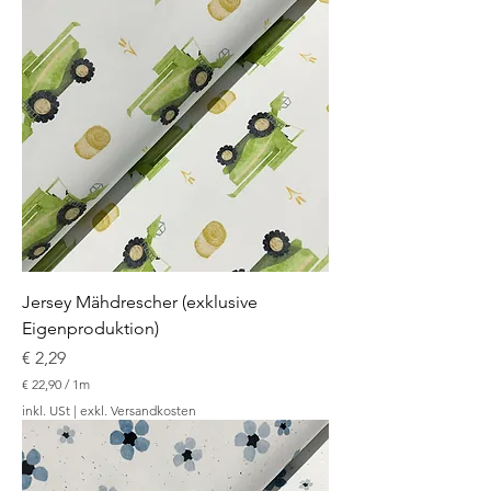
,
9
0
p
r
o
1
M
e
t
e
r
Jersey Mähdrescher (exklusive
Eigenproduktion)
Preis
€ 2,29
€ 22,90
/
1m
€
inkl. USt
|
exkl. Versandkosten
2
2
,
9