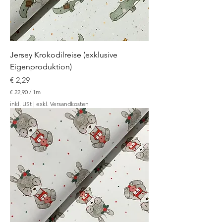
e
r
Jersey Krokodilreise (exklusive
Eigenproduktion)
Preis
€ 2,29
€ 22,90
/
1m
€
inkl. USt
|
exkl. Versandkosten
2
2
,
9
0
p
r
o
1
M
e
t
e
r