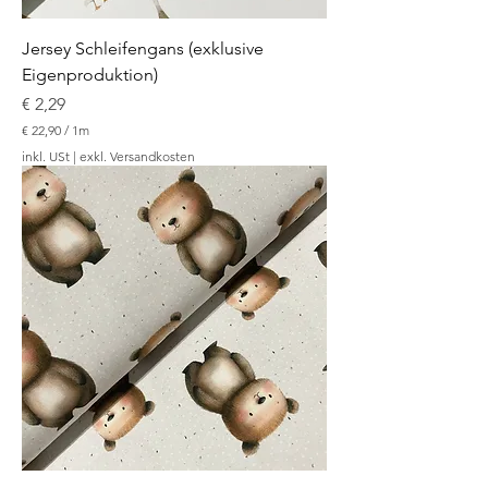
Jersey Schleifengans (exklusive
Eigenproduktion)
Preis
€ 2,29
€ 22,90
/
1m
€
inkl. USt
|
exkl. Versandkosten
2
2
,
9
0
p
r
o
1
M
e
t
e
r