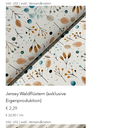
€
inkl. USt
|
exkl. Versandkosten
2
2
,
9
0
p
r
o
1
M
e
t
e
r
Jersey Waldflüstern (exklusive
Eigenproduktion)
Preis
€ 2,29
€ 22,90
/
1m
€
inkl. USt
|
exkl. Versandkosten