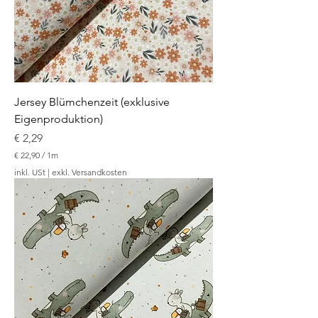
e
t
e
r
Jersey Blümchenzeit (exklusive
Eigenproduktion)
Preis
€ 2,29
€ 22,90
/
1m
€
inkl. USt
|
exkl. Versandkosten
2
2
,
9
0
p
r
o
1
M
e
t