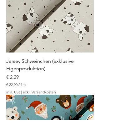
o
1
M
e
t
e
r
Jersey Schweinchen (exklusive
Eigenproduktion)
Preis
€ 2,29
€ 22,90
/
1m
€
inkl. USt
|
exkl. Versandkosten
2
2
,
9
0
p
r
o
1