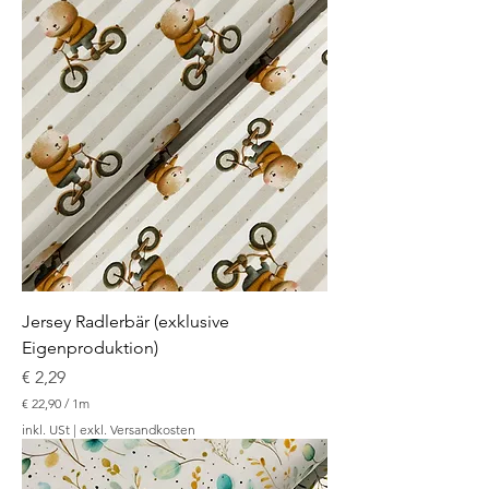
2
2
,
9
0
p
r
o
1
M
e
t
e
r
Jersey Radlerbär (exklusive
Eigenproduktion)
Preis
€ 2,29
€ 22,90
/
1m
€
inkl. USt
|
exkl. Versandkosten
2
2