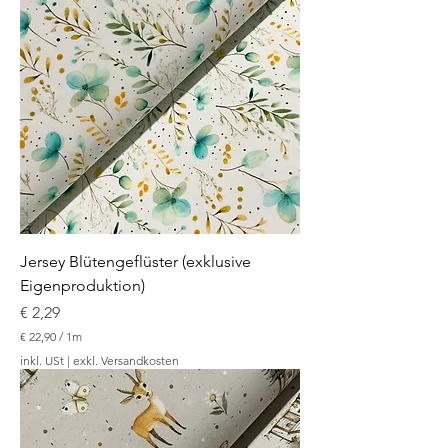
,
9
0
p
r
o
1
M
e
t
e
r
Jersey Blütengeflüster (exklusive
Eigenproduktion)
Preis
€ 2,29
€ 22,90
/
1m
€
inkl. USt
|
exkl. Versandkosten
2
2
,
9