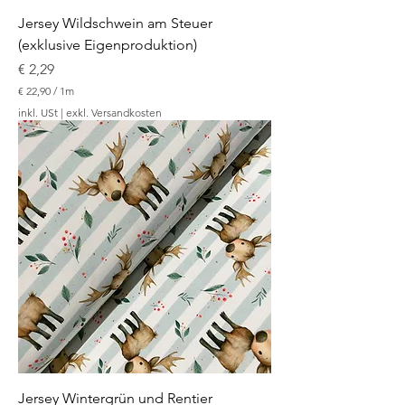
Jersey Wildschwein am Steuer
(exklusive Eigenproduktion)
Preis
€ 2,29
€ 22,90
/
1m
€
inkl. USt
|
exkl. Versandkosten
2
2
,
9
0
p
r
o
1
M
e
t
e
r
Jersey Wintergrün und Rentier