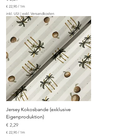
€ 22,90
/
1m
€
inkl. USt
|
exkl. Versandkosten
2
2
,
9
0
p
r
o
1
M
e
t
e
r
Jersey Kokosbande (exklusive
Eigenproduktion)
Preis
€ 2,29
€ 22,90
/
1m