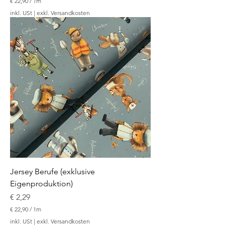
€ 22,90
/
1m
€
inkl. USt
|
exkl. Versandkosten
2
2
,
9
0
p
r
o
1
M
e
t
e
r
Jersey Berufe (exklusive
Eigenproduktion)
Preis
€ 2,29
€ 22,90
/
1m
€
inkl. USt
|
exkl. Versandkosten