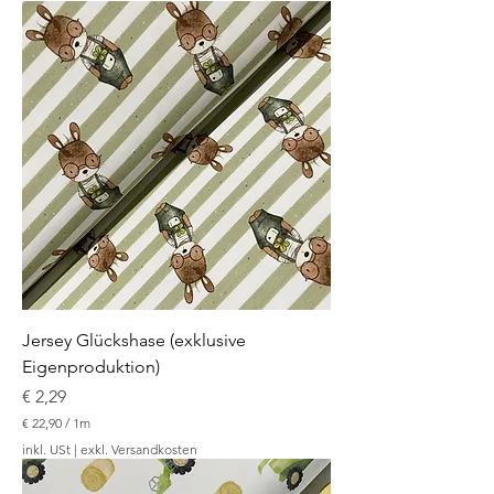
2
2
,
9
0
p
r
o
1
M
e
t
e
r
Jersey Glückshase (exklusive
Eigenproduktion)
Preis
€ 2,29
€ 22,90
/
1m
€
inkl. USt
|
exkl. Versandkosten
2
2