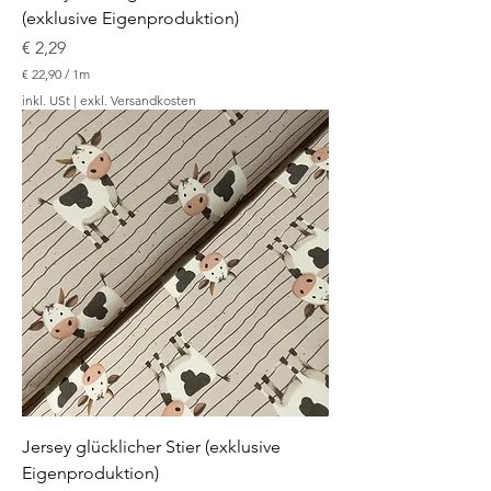
(exklusive Eigenproduktion)
Preis
€ 2,29
€ 22,90
/
1m
€
inkl. USt
|
exkl. Versandkosten
2
2
,
9
0
p
r
o
1
M
e
t
e
r
Jersey glücklicher Stier (exklusive
Eigenproduktion)