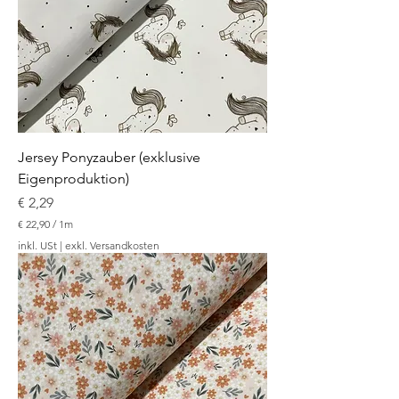
1
M
e
t
e
r
Jersey Ponyzauber (exklusive
Eigenproduktion)
Preis
€ 2,29
€ 22,90
/
1m
€
inkl. USt
|
exkl. Versandkosten
2
2
,
9
0
p
r
o
1
M