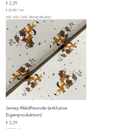
Preis
€ 2,29
€ 22,90
/
1m
€
inkl. USt
|
exkl. Versandkosten
2
2
,
9
0
p
r
o
1
M
e
t
e
r
Jersey Waldfreunde (exklusive
Eigenproduktion)
Preis
€ 2,29