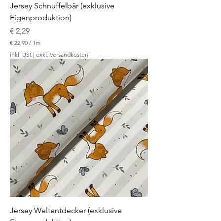
Jersey Schnuffelbär (exklusive
Eigenproduktion)
Preis
€ 2,29
€ 22,90
/
1m
€
inkl. USt
|
exkl. Versandkosten
2
2
,
9
0
p
r
o
1
M
e
t
e
r
Jersey Weltentdecker (exklusive