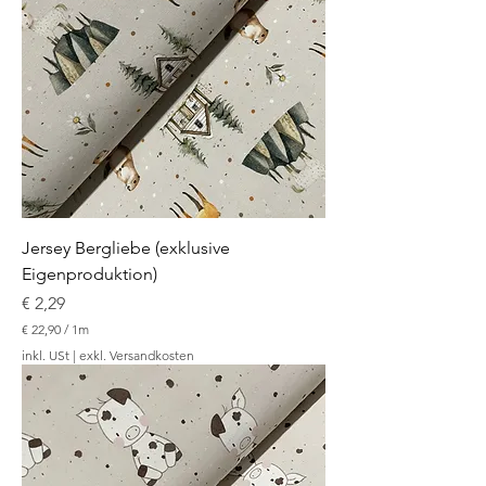
0
p
r
o
1
M
e
t
e
r
Jersey Bergliebe (exklusive
Eigenproduktion)
Preis
€ 2,29
€ 22,90
/
1m
€
inkl. USt
|
exkl. Versandkosten
2
2
,
9
0
p
r