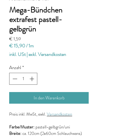
Mega-Bündchen
extrafest pastell-
gelbgrün
Preis
€ 1,59
€ 15,90
/
1m
€ 15,90
inkl. USt
|
exkl. Versandkosten
pro
1
Anzahl
*
Meter
In den Warenkorb
Preis
inkl. MwSt, exkl.
Versandkosten
Farbe/Muster:
pastell-gelbgrün/uni
Breite:
ca. 120cm
(2x60cm Schlauchware)