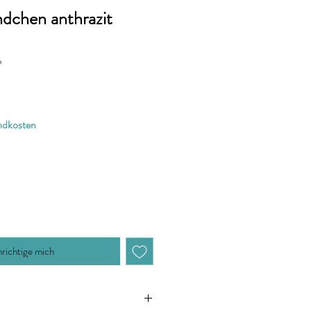
dchen anthrazit
6
andkosten
richtige mich